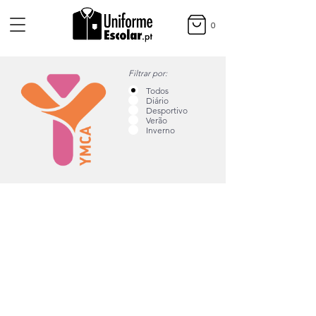
0
Filtrar por:
Todos
Diário
Desportivo
Verão
Inverno
Métodos de Pagamento
Entregas
Devoluções