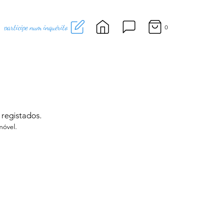
participe num inquérito
0
 registados.
móvel.