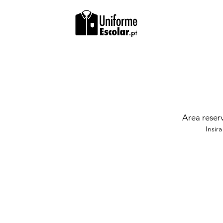
Area reserv
Insir