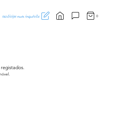
participe num inquérito
0
 registados.
móvel.