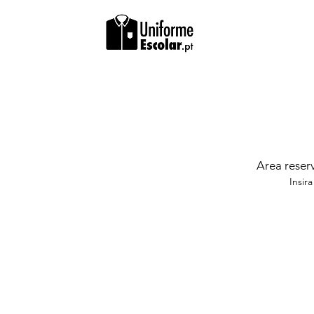
Area reserv
Insir